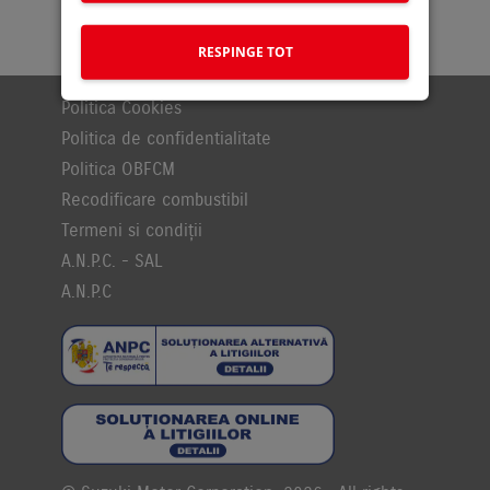
RESPINGE TOT
Politica Cookies
Politica de confidentialitate
Politica OBFCM
Recodificare combustibil
Termeni si condiții
A.N.P.C. - SAL
A.N.P.C