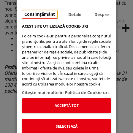
Transformă fiecare călătorie într-o experiență de neuitat cu
noul Suzuki S-Cross Cool. Cu un design îndrăzneț și
Consimțământ
Detalii
Despre
tehnologie avansată, acest SUV compact îți oferă
siguranță, confort și performanță remarcabilă. Echipat cu
ACEST SITE UTILIZEAZĂ COOKIE-URI
caracteristici premium, Suzuki S-Cross este perfect pentru
aventurile de zi cu zi sau escapadele de weekend.
Folosim cookie-uri pentru a personaliza conținutul
Reducere specială inclusă:
2.500 € cu TVA
și anunțurile, pentru a oferi funcții de rețele sociale
Prețuri de la:
20.200 € cu TVA
și pentru a analiza traficul. De asemenea, le oferim
Disponibilitate limitată
– grăbește-te să îți rezervi
partenerilor de rețele sociale, de publicitate și de
modelul dorit!
analize informații cu privire la modul în care folosiți
site-ul nostru. Aceștia le pot combina cu alte
Profită acum de ofertă!
informații oferite de dvs. sau culese în urma
Oferta este valabilă în limita stocului disponibil, până la 31
folosirii serviciilor lor. În cazul în care alegeți să
continuați să utilizați website-ul nostru, sunteți de
martie 2024. La livrare, se aplică un pachet suplimentar de
acord cu utilizarea modulelor noastre cookie.
238 € (TVA inclus), care include covorașe de cauciuc,
pachet legislativ și numere provizorii.
Citeşte mai multe în Politica de Cookie-uri
ACCEPTĂ TOT
Suzuki Connect
Suzuki Autoturisme
Suzuki Moto
Suzuki Global
Stoc Online
SELECTEAZĂ
Service Portal
Noutati
Lista de prețuri