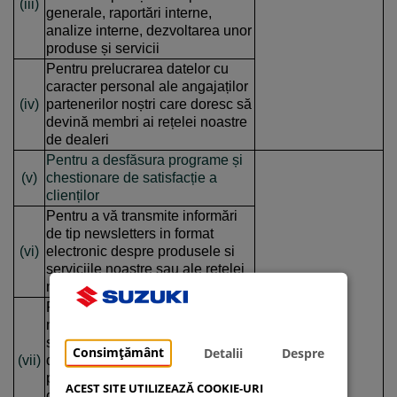
(iii)
generale, raportări interne,
analize interne, dezvoltarea unor
produse și servicii
Pentru prelucrarea datelor cu
caracter personal ale angajaților
(iv)
partenerilor noștri care doresc să
devină membri ai rețelei noastre
de dealeri
Pentru a desfăsura programe și
(v)
chestionare de satisfacție a
clienților
Pentru a vă transmite informări
de tip newsletters in format
(vi)
electronic despre produsele si
serviciile noastre sau ale rețelei
noastre de dealeri
Pentru a înteprinde demersurile
necesare astfel încât să
satisfacem solicitările
Consimțământ
Detalii
Despre
(vii)
dumneavoastră de Test Drive
prin transferarea datelor
În baza
ACEST SITE UTILIZEAZĂ COOKIE-URI
dumneavoastra catre dealer-ul