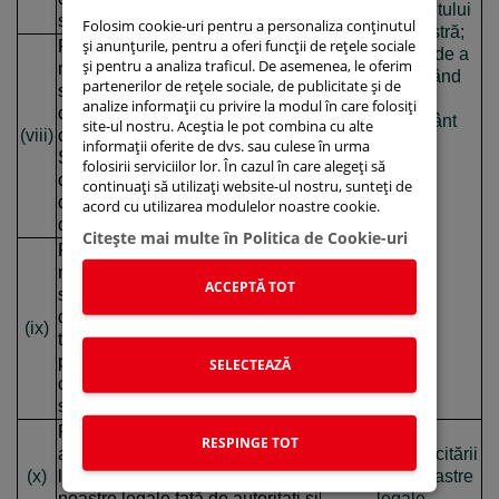
consimțământului
selectat de către dumneavoastră;
Folosim cookie-uri pentru a personaliza conținutul
dumneavoastră;
și anunțurile, pentru a oferi funcții de rețele sociale
Pentru a înteprinde demersurile
aveți dreptul de a
și pentru a analiza traficul. De asemenea, le oferim
necesare astfel încât să
retrage oricând
partenerilor de rețele sociale, de publicitate și de
satisfacem solicitarile
acest
analize informații cu privire la modul în care folosiți
dumneavoastră de verificare a
consimțământ
site-ul nostru. Aceștia le pot combina cu alte
(viii)
campaniilor de rechemare în
informații oferite de dvs. sau culese în urma
Service prin transferarea datelor
folosirii serviciilor lor. În cazul în care alegeți să
cu caracter personal către
continuați să utilizați website-ul nostru, sunteți de
dealerul selectat de către
acord cu utilizarea modulelor noastre cookie.
dumneavoastră;
Citeşte mai multe în Politica de Cookie-uri
Pentru a inteprinde demersurile
necesare astfel încat să
ACCEPTĂ TOT
satisfacem solicitările
dumneavoastră de a vă
(ix)
transmite o ofertă personalizată
prin transferarea datelor cu
SELECTEAZĂ
caracter personal catre dealer-ul
selectat de către dumneavoastră;
Pentru a ne oferi posibilitatea de
RESPINGE TOT
a fi în accord cu prevederile
În scopul exercitării
(x)
legale vis a vis de obligațiile
drepturilor noastre
noastre legale față de autoritați și
legale