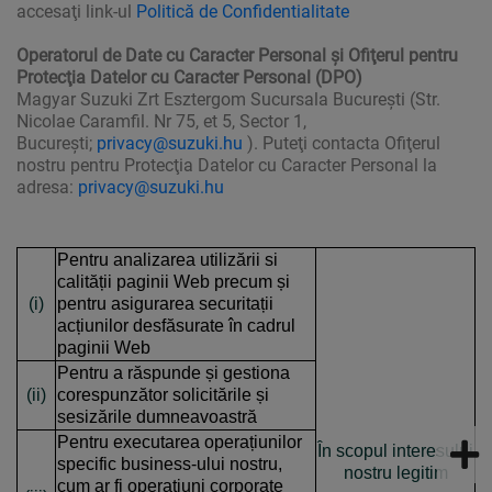
accesaţi link-ul
Politică de Confidentialitate
Operatorul de Date cu Caracter Personal şi Ofiţerul pentru
Protecţia Datelor cu Caracter Personal (DPO)
Magyar Suzuki Zrt Esztergom Sucursala Bucureşti (Str.
Nicolae Caramfil. Nr 75, et 5, Sector 1,
Bucureşti;
privacy@suzuki.hu
). Puteţi contacta Ofiţerul
nostru pentru Protecţia Datelor cu Caracter Personal la
adresa:
privacy@suzuki.hu
Pentru analizarea utilizării si
calității paginii Web precum și
(i)
pentru asigurarea securitații
acțiunilor desfăsurate în cadrul
paginii Web
Pentru a răspunde și gestiona
(ii)
corespunzător solicitările și
sesizările dumneavoastră
Pentru executarea operațiunilor
În scopul interesului
specific business-ului nostru,
nostru legitim
cum ar fi operațiuni corporate