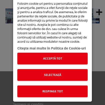
Folosim cookie-uri pentru a personaliza conținutul
și anunțurile, pentru a oferi funcții de rețele sociale
și pentru a analiza traficul. De asemenea, le oferim
partenerilor de rețele sociale, de publicitate și de
analize informații cu privire la modul în care folosiți
site-ul nostru. Aceștia le pot combina cu alte
informații oferite de dvs. sau culese în urma
folosirii serviciilor lor. În cazul în care alegeți să
continuați să utilizați website-ul nostru, sunteți de
acord cu utilizarea modulelor noastre cookie.
Suzuki Connect
Suzuki Autoturisme
Suzuki Moto
Suzuki Global
Stoc Online
Citeşte mai multe în Politica de Cookie-uri
Service Portal
Noutati
Lista de prețuri
ACCEPTĂ TOT
SELECTEAZĂ
Politica Cookies
Politica de confidentialitate
Politica OBFCM
RESPINGE TOT
Recodificare combustibil
Termeni si condiții