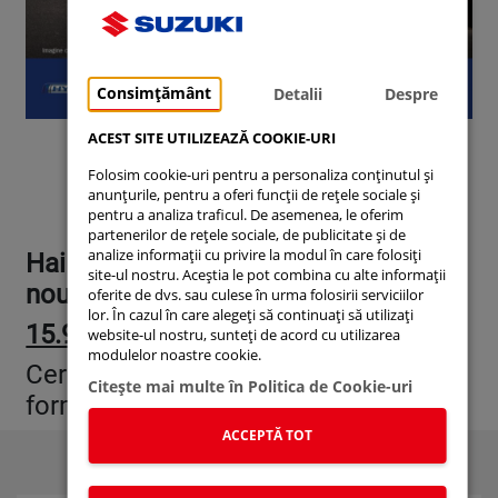
Consimțământ
Detalii
Despre
ACEST SITE UTILIZEAZĂ COOKIE-URI
Folosim cookie-uri pentru a personaliza conținutul și
anunțurile, pentru a oferi funcții de rețele sociale și
pentru a analiza traficul. De asemenea, le oferim
partenerilor de rețele sociale, de publicitate și de
analize informații cu privire la modul în care folosiți
Hai la Suzuki Rădăcini Militari pentru
site-ul nostru. Aceștia le pot combina cu alte informații
noul Suzuki Swift!
oferite de dvs. sau culese în urma folosirii serviciilor
lor. În cazul în care alegeți să continuați să utilizați
15.990 Euro cu TVA inclus
website-ul nostru, sunteți de acord cu utilizarea
modulelor noastre cookie.
Cere acum oferta! Completează
Citeşte mai multe în Politica de Cookie-uri
formularul de mai jos!
ACCEPTĂ TOT