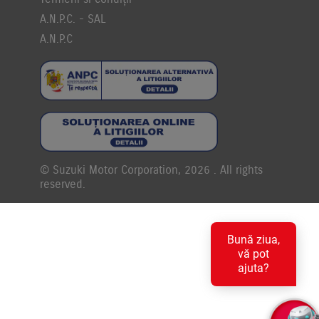
A.N.P.C. - SAL
A.N.P.C
© Suzuki Motor Corporation, 2026 . All rights
reserved.
Bună ziua,
vă pot
ajuta?