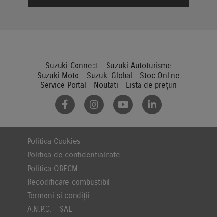
Suzuki Connect
Suzuki Autoturisme
Suzuki Moto
Suzuki Global
Stoc Online
Service Portal
Noutati
Lista de prețuri
Politica Cookies
Politica de confidentialitate
Politica OBFCM
Recodificare combustibil
Termeni si condiții
A.N.P.C. - SAL