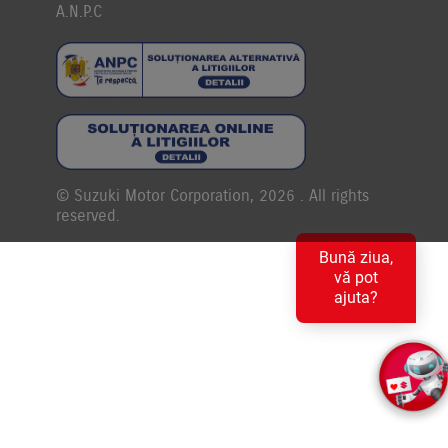
A.N.P.C
© Suzuki Motor Corporation, 2026 . All rights
reserved.
Bună ziua,
vă pot
ajuta?