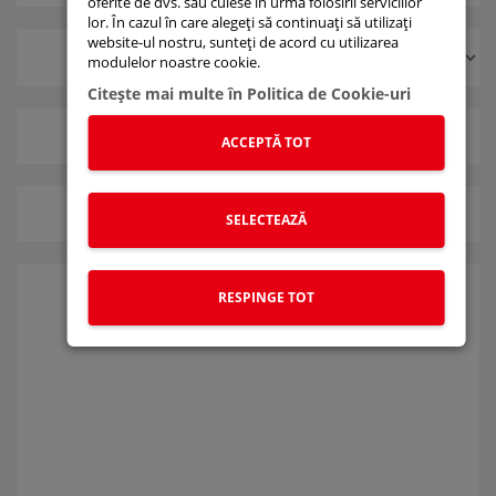
oferite de dvs. sau culese în urma folosirii serviciilor
lor. În cazul în care alegeți să continuați să utilizați
website-ul nostru, sunteți de acord cu utilizarea
modulelor noastre cookie.
Citeşte mai multe în Politica de Cookie-uri
i
i
ACCEPTĂ TOT
i
i
SELECTEAZĂ
i
RESPINGE TOT