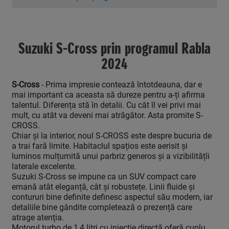
Suzuki S-Cross prin programul Rabla
2024
S-Cross
- Prima impresie contează întotdeauna, dar e
mai important ca aceasta să dureze pentru a-ți afirma
talentul. Diferența stă în detalii. Cu cât îl vei privi mai
mult, cu atât va deveni mai atrăgător. Asta promite S-
CROSS.
Chiar și la interior, noul S-CROSS este despre bucuria de
a trai fară limite. Habitaclul spațios este aerisit și
luminos mulțumită unui parbriz generos și a vizibilitățîi
laterale excelente.
Suzuki S-Cross se impune ca un SUV compact care
emană atât eleganță, cât și robustețe. Linii fluide și
contururi bine definite definesc aspectul său modern, iar
detaliile bine gândite completează o prezență care
atrage atenția.
Motorul turbo de 1,4 litri cu injecție directă oferă cuplu