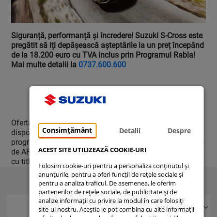
Siguranță, performanță și încredere! Suzuki S-Cross este
pregătit să iți depășească așteptările la un preț începând
de la 18.200 euro cu TVA inclus prin Programul Rabla!
Mai multe detalii la
0737.600.600
Ofertă supusă unor termene și condiții, în limita stocului
Consimțământ
Detalii
Despre
disponibil. Promoție valabilă în condițiile aplicării
programului Rabla, în limita bugetului și locurilor alocate
ACEST SITE UTILIZEAZĂ COOKIE-URI
de AFM. Ofertă valabilă până la 31 martie 2024. Imagini
cu titlu de prezentare.
Folosim cookie-uri pentru a personaliza conținutul și
anunțurile, pentru a oferi funcții de rețele sociale și
pentru a analiza traficul. De asemenea, le oferim
partenerilor de rețele sociale, de publicitate și de
analize informații cu privire la modul în care folosiți
site-ul nostru. Aceștia le pot combina cu alte informații